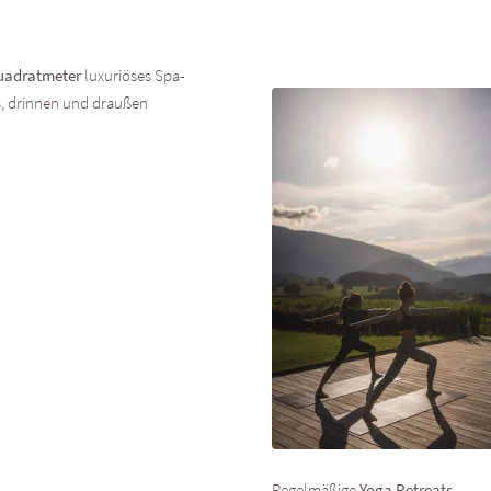
uadratmeter
luxuriöses Spa-
s, drinnen und draußen
Regelmäßige
Yoga Retreats
,