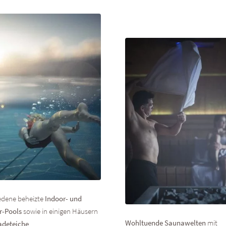
edene beheizte
Indoor- und
r-Pools
sowie in einigen Häusern
Wohltuende Saunawelten
mit
adeteiche