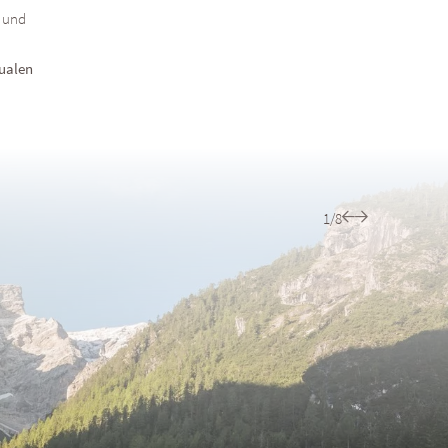
 und
teils eig
tualen
1/8