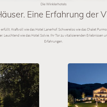
Die Winklerhotels
Häuser. Eine Erfahrung der Vie
 erfüllt. Kraftvoll wie das Hotel Lanerhof. Schwerelos wie das Chalet Purmo
r. Leuchtend wie das Hotel Solvie. Ihr Tor zu vitalisierenden Erlebnissen u
Erfahrungen.