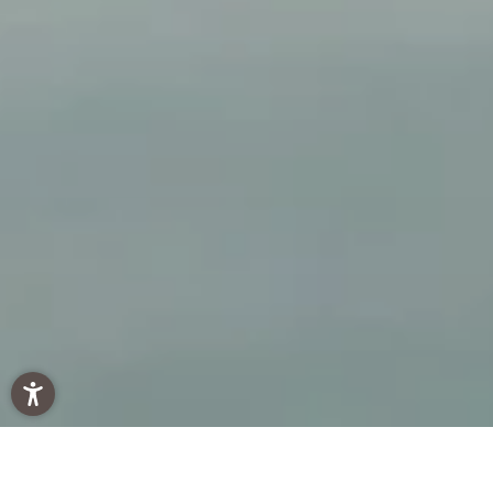
Come desiderate procedere?
CERCA ANCORA
VAI ALLA RICHIESTA
MODULO RICHIESTA
Winklerhotels
Winter
Familie